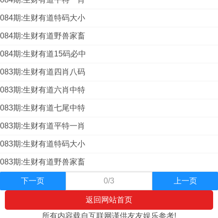
084期:生财有道特码大小
084期:生财有道野兽家畜
084期:生财有道15码必中
083期:生财有道四肖八码
083期:生财有道六肖中特
083期:生财有道七尾中特
083期:生财有道平特一肖
083期:生财有道特码大小
083期:生财有道野兽家畜
下一页
0/3
上一页
返回网站首页
所有内容载自互联网谨供友友娱乐参考!