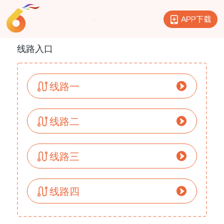
线路入口
线路一
线路二
线路三
线路四