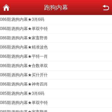
跑狗内幕
086期:跑狗内幕★3肖6码
086期:跑狗内幕★单双中特
086期:跑狗内幕★家畜野兽
086期:跑狗内幕★精准波色
086期:跑狗内幕★平特一肖
086期:跑狗内幕★合数单双
086期:跑狗内幕★买什开什
086期:跑狗内幕★神奇四肖
085期:跑狗内幕★3肖6码
085期:跑狗内幕★单双中特
085期:跑狗内幕★家畜野兽