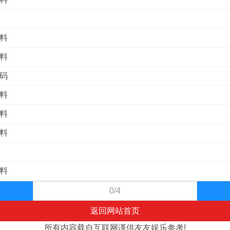
双料
码料
特码
波料
头料
尾料
双料
0/4
返回网站首页
所有内容载自互联网谨供友友娱乐参考!