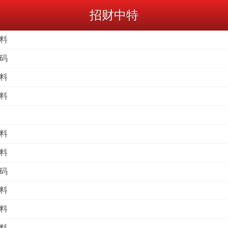
招财中特
码料
特码
波料
尾料
双料
码料
特码
波料
头料
尾料