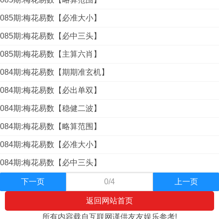
085期:梅花易数【必准大小】
085期:梅花易数【必中三头】
085期:梅花易数【主算六肖】
084期:梅花易数【期期准玄机】
084期:梅花易数【必出单双】
084期:梅花易数【稳健二波】
084期:梅花易数【略算范围】
084期:梅花易数【必准大小】
084期:梅花易数【必中三头】
下一页
0/4
上一页
返回网站首页
所有内容载自互联网谨供友友娱乐参考!