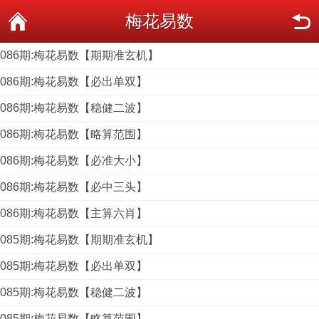
梅花易数
086期:梅花易数【期期准玄机】
086期:梅花易数【必出单双】
086期:梅花易数【稳健二波】
086期:梅花易数【略算范围】
086期:梅花易数【必准大小】
086期:梅花易数【必中三头】
086期:梅花易数【主算六肖】
085期:梅花易数【期期准玄机】
085期:梅花易数【必出单双】
085期:梅花易数【稳健二波】
085期:梅花易数【略算范围】