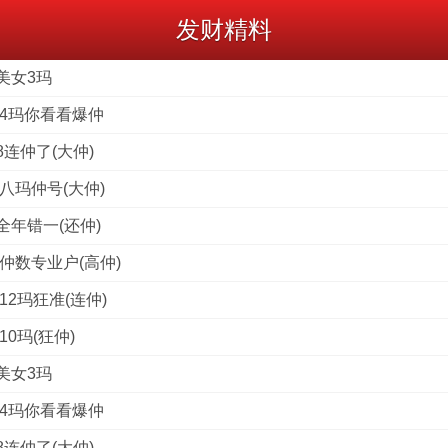
发财精料
美女3玛
料4玛你看看爆仲
连仲了(大仲)
八玛仲号(大仲)
全年错一(还仲)
仲数专业户(高仲)
12玛狂准(连仲)
0玛(狂仲)
美女3玛
料4玛你看看爆仲
连仲了(大仲)