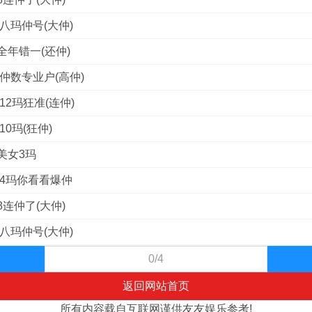
八玛仲号(大仲)
全年错一(还仲)
仲数专业户(高仲)
12玛狂准(连仲)
0玛(狂仲)
美女3玛
料4玛你看看爆仲
连仲了(大仲)
八玛仲号(大仲)
0/4
返回网站首页
所有内容载自互联网谨供友友娱乐参考!