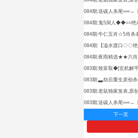
084期:送碳人杀尾══→
084期:鬼5洞人◆◆==
084期:牛仁五肖☆5肖
084期:【溢水渡口◇
084期:夜雨精选★★六
083期:致富取◆[玄机解
083期:▃劫后重生原创
083期:老鼠独家发表,原
083期:送碳人杀尾══→
下一页