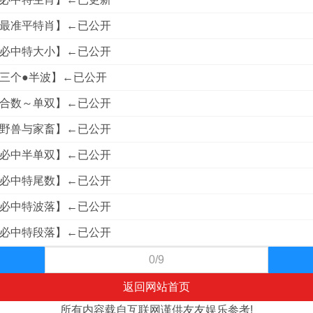
【最准平特肖】←已公开
【必中特大小】←已公开
【三个●半波】←已公开
【合数～单双】←已公开
【野兽与家畜】←已公开
【必中半单双】←已公开
【必中特尾数】←已公开
【必中特波落】←已公开
【必中特段落】←已公开
0/9
返回网站首页
所有内容载自互联网谨供友友娱乐参考!