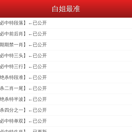
白姐最准
【必中特段落】←已公开
【必中前后肖】←已公开
【期期禁一肖】←已公开
【必中特三头】←已公开
【必中特三行】←已公开
【绝杀特段准】←已公开
【杀二肖一尾】←已公开
【绝杀特半波】←已公开
【杀四分之一】←已公开
【必中特单双】←已公开
【必中特生肖】←已更新