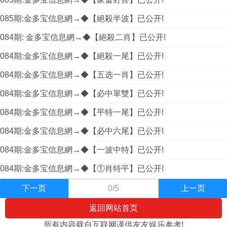
085期:金多宝信息網→◆【絕殺半波】已公开!
084期: 金多宝信息網→◆【絕殺二肖】已公开!
084期:金多宝信息網→◆【絕殺一尾】已公开!
084期:金多宝信息網→◆【五选一肖】已公开!
084期:金多宝信息網→◆【必中單雙】已公开!
084期:金多宝信息網→◆【平特一尾】已公开!
084期:金多宝信息網→◆【必中六尾】已公开!
084期:金多宝信息網→◆【一波中特】已公开!
084期:金多宝信息網→◆【①肖特平】已公开!
下一页
0/5
上一页
返回网站首页
所有内容载自互联网谨供友友娱乐参考!