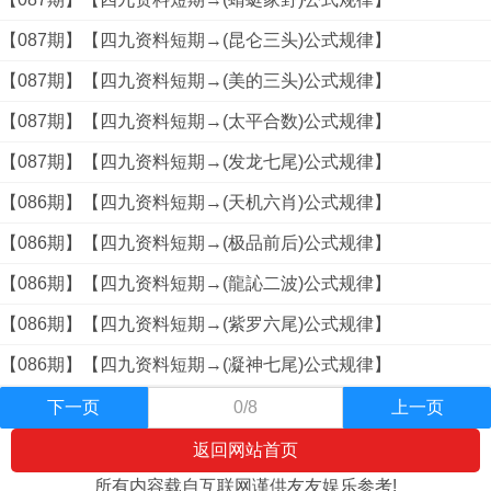
【087期】【四九资料短期→(昆仑三头)公式规律】
【087期】【四九资料短期→(美的三头)公式规律】
【087期】【四九资料短期→(太平合数)公式规律】
【087期】【四九资料短期→(发龙七尾)公式规律】
【086期】【四九资料短期→(天机六肖)公式规律】
【086期】【四九资料短期→(极品前后)公式规律】
【086期】【四九资料短期→(龍訫二波)公式规律】
【086期】【四九资料短期→(紫罗六尾)公式规律】
【086期】【四九资料短期→(凝神七尾)公式规律】
下一页
0/8
上一页
返回网站首页
所有内容载自互联网谨供友友娱乐参考!