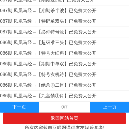
087期:凤凰马经→【期期杀半波】已免费大公开
087期:凤凰马经→【特码单双头】已免费大公开
087期:凤凰马经→【必仲特号段】已免费大公开
086期:凤凰马经→【超级准三头】已免费大公开
086期:凤凰马经→【特号大细料】已免费大公开
086期:凤凰马经→【期期中单双】已免费大公开
086期:凤凰马经→【特号玄机诗】已免费大公开
086期:凤凰马经→【绝杀㊣二肖】已免费大公开
086期:凤凰马经→【九宫禁①肖】已免费大公开
下一页
0/7
上一页
返回网站首页
所有内容载自互联网谨供友友娱乐参考!