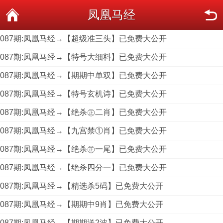
凤凰马经
087期:凤凰马经→【超级准三头】已免费大公开
087期:凤凰马经→【特号大细料】已免费大公开
087期:凤凰马经→【期期中单双】已免费大公开
087期:凤凰马经→【特号玄机诗】已免费大公开
087期:凤凰马经→【绝杀㊣二肖】已免费大公开
087期:凤凰马经→【九宫禁①肖】已免费大公开
087期:凤凰马经→【绝杀㊣一尾】已免费大公开
087期:凤凰马经→【绝杀四分一】已免费大公开
087期:凤凰马经→【精选杀5码】已免费大公开
087期:凤凰马经→【期期中9肖】已免费大公开
087期:凤凰马经→【期期送2波】已免费大公开