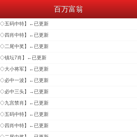
百万富翁
家◇五码中特】←已更新
家◇四肖中特】←已更新
家◇二尾中奖】←已更新
家◇镇坛7肖】←已更新
家◇大小将军】←已更新
家◇必中一波】←已更新
家◇必中三头】→已更新
家◇九宫禁肖】←已更新
家◇五码中特】←已更新
家◇四肖中特】←已更新
家◇二尾中奖】←已更新