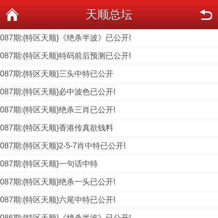
天顺总坛
087期:{特区天顺}《绝杀半波》已公开!
087期:{特区天顺}特码前后预测已公开!
087期:{特区天顺}三头中特已公开
087期:{特区天顺}必中波色已公开!
087期:{特区天顺}绝杀三肖已公开!
087期:{特区天顺}香港传真欲钱料
087期:{特区天顺}2-5-7肖中特已公开!
087期:{特区天顺}一句话中特
087期:{特区天顺}绝杀一头已公开!
087期:{特区天顺}六尾中特已公开!
086期:{特区天顺}《绝杀半波》已公开!