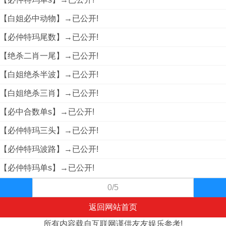
→【白姐必中动物】→已公开!
→【必仲特玛尾数】→已公开!
→【绝杀二肖一尾】→已公开!
→【白姐绝杀半波】→已公开!
→【白姐绝杀三肖】→已公开!
→【必中合数单s】→已公开!
→【必仲特玛三头】→已公开!
→【必仲特玛波路】→已公开!
→【必仲特玛单s】→已公开!
0/5
返回网站首页
所有内容载自互联网谨供友友娱乐参考!