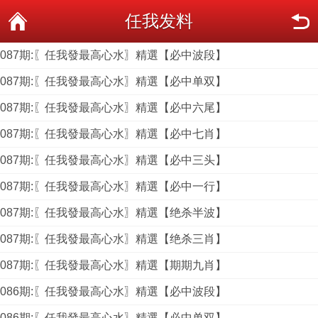
任我发料
087期:〖任我發最高心水〗精選【必中波段】
087期:〖任我發最高心水〗精選【必中单双】
087期:〖任我發最高心水〗精選【必中六尾】
087期:〖任我發最高心水〗精選【必中七肖】
087期:〖任我發最高心水〗精選【必中三头】
087期:〖任我發最高心水〗精選【必中一行】
087期:〖任我發最高心水〗精選【绝杀半波】
087期:〖任我發最高心水〗精選【绝杀三肖】
087期:〖任我發最高心水〗精選【期期九肖】
086期:〖任我發最高心水〗精選【必中波段】
086期:〖任我發最高心水〗精選【必中单双】