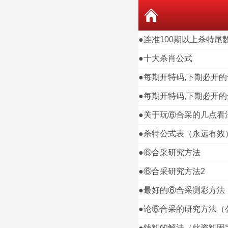
●连准100期以上杀特尾
●十大杀肖公式
●每期开特码,下期必开的号
●每期开特码,下期必开的号
●关于玩⑥合采的几点看法
●杀特公式表（永远有效
●⑥合采研究方法
●⑥合采研究方法2
●最好的⑥合采测彩方法
●论⑥合采的研究方法（
●钱料的解法（此资料固