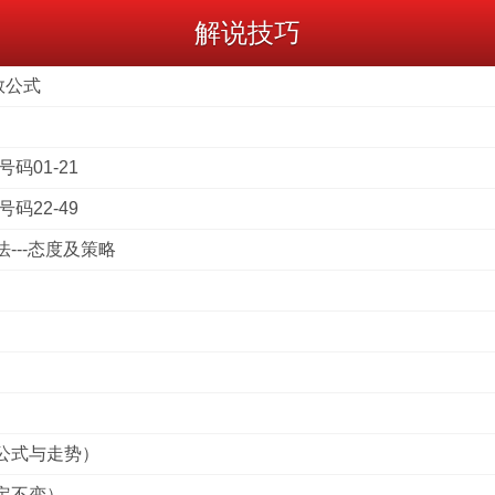
解说技巧
数公式
码01-21
码22-49
---态度及策略
）
公式与走势）
定不变）