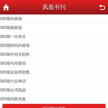
凤凰书刊
085期内幕报
085期挽救报
085期一肖杀庄
085期特码内幕报
085期中特玄机料
085期马经新招
085期金鼠绝密图
085期六合神话
085期台湾凤姐
085期内部传真