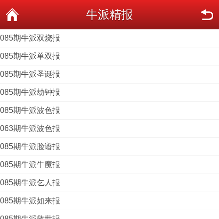
牛派精报
085期牛派双烧报
085期牛派单双报
085期牛派圣诞报
085期牛派劫钟报
085期牛派波色报
063期牛派波色报
085期牛派脸谱报
085期牛派牛魔报
085期牛派乞人报
085期牛派如来报
085期牛派救世报