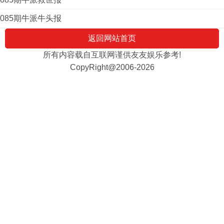
085期牛派牛头报
返回网站首页
所有内容载自互联网谨供友友娱乐参考!
CopyRight@2006-2026