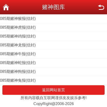
赌神图库
085期赌神猴报(信封)
085期赌神虎报(信封)
085期赌神鸡报(信封)
085期赌神龙报(信封)
085期赌神牛报(信封)
085期赌神蛇报(信封)
085期赌神狗报(信封)
085期赌神兔报(信封)
返回网站首页
所有内容载自互联网谨供友友娱乐参考!
CopyRight@2006-2026