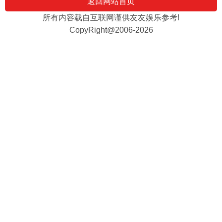
返回网站首页
所有内容载自互联网谨供友友娱乐参考!
CopyRight@2006-2026