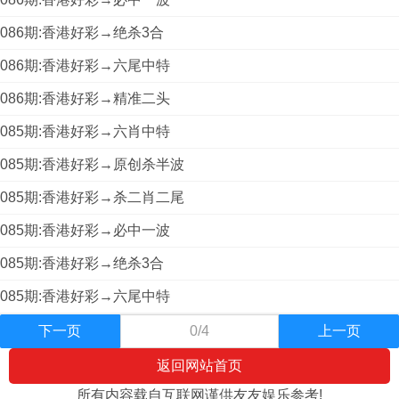
086期:香港好彩→绝杀3合
086期:香港好彩→六尾中特
086期:香港好彩→精准二头
085期:香港好彩→六肖中特
085期:香港好彩→原创杀半波
085期:香港好彩→杀二肖二尾
085期:香港好彩→必中一波
085期:香港好彩→绝杀3合
085期:香港好彩→六尾中特
下一页
0/4
上一页
返回网站首页
所有内容载自互联网谨供友友娱乐参考!