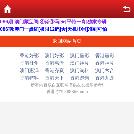
086期:澳门藏宝阁[④肖④码]★[平特一肖]独家专研
086期:澳门一点红[极限12码]★[天机①肖]准到可怕
返回网站首页
香港好彩
澳门好彩
澳门赢彩
香港赢彩
香港旺角
香港惠泽
澳门神算
香港神算
澳门惠泽
香港齐赢
澳门淘料
澳门六合
香港特料
香港天下
香港跑狗
香港九龙
所有内容载自互联网谨供友友娱乐参考!
香港特料:868856.com