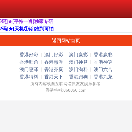
④码]★[平特一肖]独家专研
12码]★[天机①肖]准到可怕
返回网站首页
香港好彩
澳门好彩
澳门赢彩
香港赢彩
香港旺角
香港惠泽
澳门神算
香港神算
澳门惠泽
香港齐赢
澳门淘料
澳门六合
香港特料
香港天下
香港跑狗
香港九龙
所有内容载自互联网谨供友友娱乐参考!
香港特料:868856.com