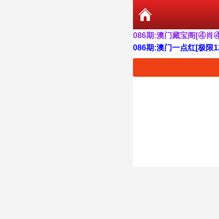
086期:澳门藏宝阁[④肖
086期:澳门一点红[极限