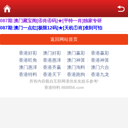
087期:澳门藏宝阁[④肖④码]★[平特一肖]独家专研
087期:澳门一点红[极限12码]★[天机①肖]准到可怕
返回网站首页
香港好彩
澳门好彩
澳门赢彩
香港赢彩
香港旺角
香港惠泽
澳门神算
香港神算
澳门惠泽
香港齐赢
澳门淘料
澳门六合
香港特料
香港天下
香港跑狗
香港九龙
所有内容载自互联网谨供友友娱乐参考!
香港特料:868856.com