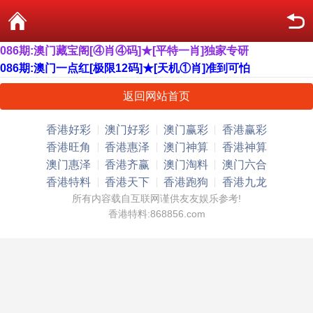
086期:澳门藏宝阁[④肖④码]★[平特一肖]独家专研
086期:澳门一点红[极限12码]★[天机①肖]准到可怕
返回网站首页
香港好彩
澳门好彩
澳门赢彩
香港赢彩
香港旺角
香港惠泽
澳门神算
香港神算
澳门惠泽
香港齐赢
澳门淘料
澳门六合
香港特料
香港天下
香港跑狗
香港九龙
所有内容载自互联网谨供友友娱乐参考!
香港特料:868856.com