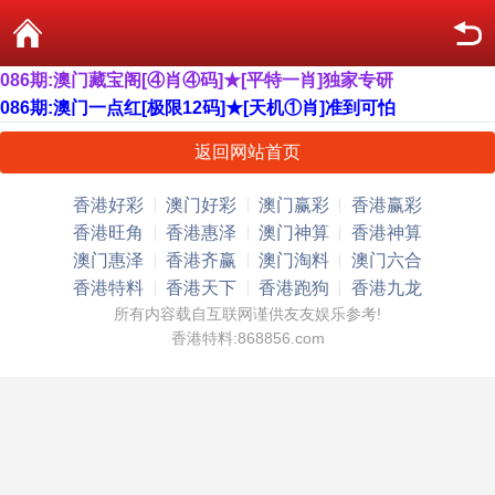
086期:澳门藏宝阁[④肖④码]★[平特一肖]独家专研
086期:澳门一点红[极限12码]★[天机①肖]准到可怕
返回网站首页
香港好彩
澳门好彩
澳门赢彩
香港赢彩
香港旺角
香港惠泽
澳门神算
香港神算
澳门惠泽
香港齐赢
澳门淘料
澳门六合
香港特料
香港天下
香港跑狗
香港九龙
所有内容载自互联网谨供友友娱乐参考!
香港特料:868856.com