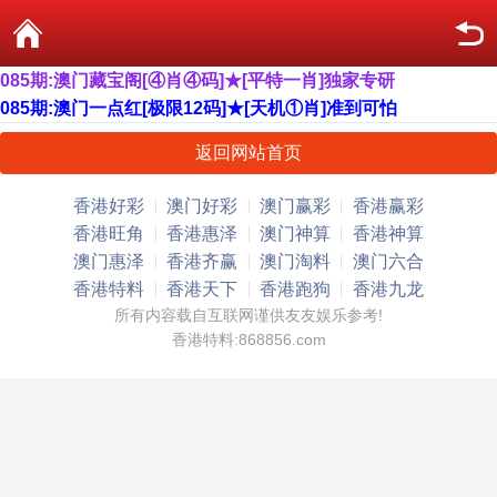
085期:澳门藏宝阁[④肖④码]★[平特一肖]独家专研
085期:澳门一点红[极限12码]★[天机①肖]准到可怕
返回网站首页
香港好彩
澳门好彩
澳门赢彩
香港赢彩
香港旺角
香港惠泽
澳门神算
香港神算
澳门惠泽
香港齐赢
澳门淘料
澳门六合
香港特料
香港天下
香港跑狗
香港九龙
所有内容载自互联网谨供友友娱乐参考!
香港特料:868856.com