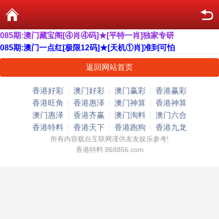
085期:澳门藏宝阁[④肖④码]★[平特一肖]独家专研
085期:澳门一点红[极限12码]★[天机①肖]准到可怕
返回网站首页
香港好彩
澳门好彩
澳门赢彩
香港赢彩
香港旺角
香港惠泽
澳门神算
香港神算
澳门惠泽
香港齐赢
澳门淘料
澳门六合
香港特料
香港天下
香港跑狗
香港九龙
所有内容载自互联网谨供友友娱乐参考!
香港特料:868856.com