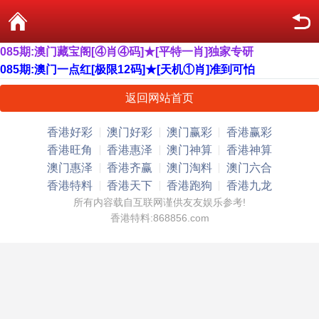
085期:澳门藏宝阁[④肖④码]★[平特一肖]独家专研
085期:澳门一点红[极限12码]★[天机①肖]准到可怕
返回网站首页
香港好彩
澳门好彩
澳门赢彩
香港赢彩
香港旺角
香港惠泽
澳门神算
香港神算
澳门惠泽
香港齐赢
澳门淘料
澳门六合
香港特料
香港天下
香港跑狗
香港九龙
所有内容载自互联网谨供友友娱乐参考!
香港特料:868856.com