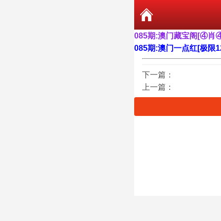
085期:澳门藏宝阁[④肖
085期:澳门一点红[极限
下一篇：
上一篇：