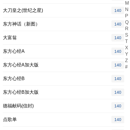
M
N
大刀皇之(世纪之星)
140
P
Q
东方神话（新图）
140
R
S
大富翁
140
T
X
东方心经A
140
Y
Z
东方心经A加大版
140
#
东方心经B
140
东方心经B加大版
140
德福献码(信封)
140
点歌单
140