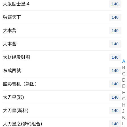
大版贴士皇-4
140
独霸天下
140
大本营
140
大本营
140
大财经发财图
140
A
B
东成西就
140
C
D
赌彩曾机（新图）
140
E
F
大刀皇(彩)
140
G
H
大刀皇(新料)
140
J
K
大刀皇之(梦幻组合)
L
140