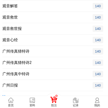
观音解签
140
观音救世
140
观音救世报
140
观音心经
140
广州传真猜特诗
140
广州传真猜特诗2
140
广州传真中特诗
140
广州日报
140
H
首页
资料
投注
我的
记录
胡巴抓码记
140