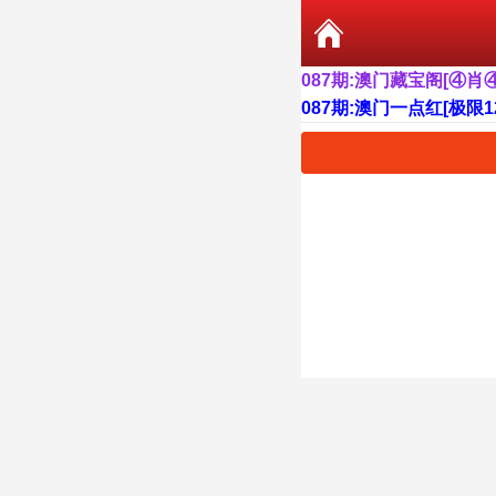
087期:澳门藏宝阁[④肖
087期:澳门一点红[极限