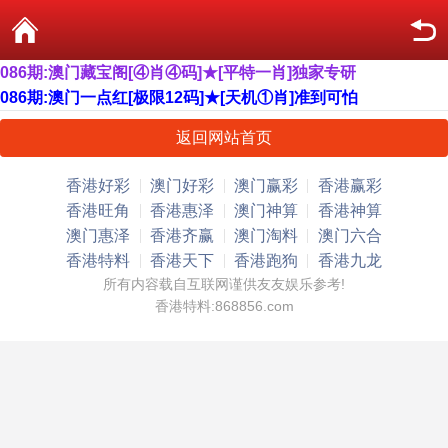
086期:澳门藏宝阁[④肖④码]★[平特一肖]独家专研
086期:澳门一点红[极限12码]★[天机①肖]准到可怕
返回网站首页
香港好彩
澳门好彩
澳门赢彩
香港赢彩
香港旺角
香港惠泽
澳门神算
香港神算
澳门惠泽
香港齐赢
澳门淘料
澳门六合
香港特料
香港天下
香港跑狗
香港九龙
所有内容载自互联网谨供友友娱乐参考!
香港特料:868856.com